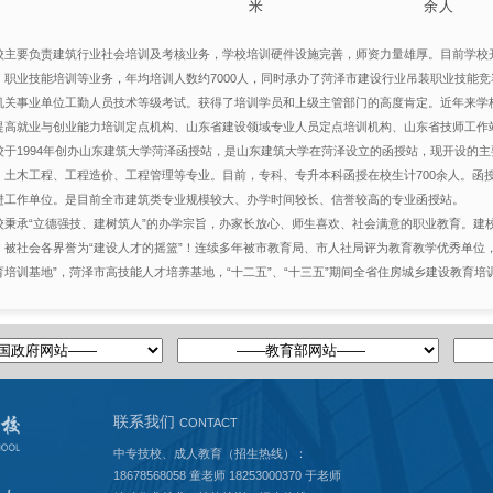
米
余人
校主要负责建筑行业社会培训及考核业务，学校培训硬件设施完善，师资力量雄厚。目前学校
、职业技能培训等业务，年均培训人数约7000人，同时承办了菏泽市建设行业吊装职业技能
机关事业单位工勤人员技术等级考试。获得了培训学员和上级主管部门的高度肯定。近年来学
提高就业与创业能力培训定点机构、山东省建设领域专业人员定点培训机构、山东省技师工作
校于1994年创办山东建筑大学菏泽函授站，是山东建筑大学在菏泽设立的函授站，现开设的
、土木工程、工程造价、工程管理等专业。目前，专科、专升本科函授在校生计700余人。函
进工作单位。是目前全市建筑类专业规模较大、办学时间较长、信誉较高的专业函授站。
校秉承“立德强技、建树筑人”的办学宗旨，办家长放心、师生喜欢、社会满意的职业教育。建
，被社会各界誉为“建设人才的摇篮”！连续多年被市教育局、市人社局评为教育教学优秀单位
育培训基地”，菏泽市高技能人才培养基地，“十二五”、“十三五”期间全省住房城乡建设教育
联系我们
CONTACT
中专技校、成人教育（招生热线）：
18678568058 童老师 18253000370 于老师