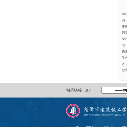
学
训
市
训
学
理
先
学
才
教
相关链接
LINK