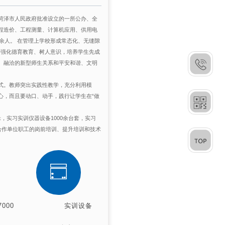
菏泽市人民政府批准设立的一所公办、全
程造价、工程测量、计算机应用、供用电
余人。 在管理上学校形成常态化、无缝隙
断强化德育教育、树人意识，培养学生先成
、融洽的新型师生关系和平安和谐、文明
式。教师突出实践性教学，充分利用模
心，而且要动口、动手，践行让学生在“做
，实习实训仪器设备1000余台套，实习
合作单位职工的岗前培训、提升培训和技术
00
实训设备