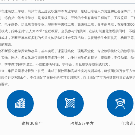
泽市建筑技工学校、菏泽市凌云建设职业中等专业学校，是经山东省人力资源和社会保障厅、
制、综合类中等专业学校，是省级重点技工学校。开设的专业有建筑工程施工、工程监理、工
术、电子商务、幼儿教育等专业。现拥有中级技工班，高级技工班，春季高考班，在校生3000
理模式，始终坚持“以人为本”和“全程教育、全员参与”的原则，在搞好制度化管理的同时，不
再成才，不断开展丰富多彩的各类文体活动和社会实践活动，以促进学生全面提高，构建平等
丽的校园。
校不断强化教学探素和改革，基本实现了课堂现场化、现场课堂化、专业教学模块化的教学形
、实物、网络、多媒体及仪器设备等多种手段，力争让同学们看得见，摸得着，不仅动脑、动
学、学中做”的教学理念。不仅能够听得懂、学得会，而且很快形成实践能力。
年来，集团公司累计投资上亿元，建成了新校区和高标准实习实训基地，建筑面积5万余平方米
训岗位达到700余个。不仅满足了在校生的实习实训需求，而且满足了市内外建筑行业百余家
持要求。
建校30多年
占地5万平方
年培训70